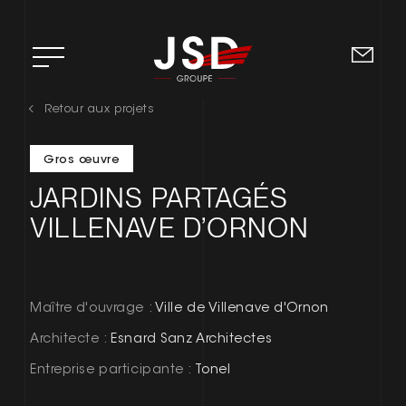
Retour aux projets
ACCUEIL
Gros œuvre
L’ENTREPRISE
JARDINS PARTAGÉS
DOMAINES D’EXPERTISE
VILLENAVE D’ORNON
RSE
RECRUTEMENT
Maître d'ouvrage :
Ville de Villenave d'Ornon
Architecte :
Esnard Sanz Architectes
CONTACT
Entreprise participante :
Tonel