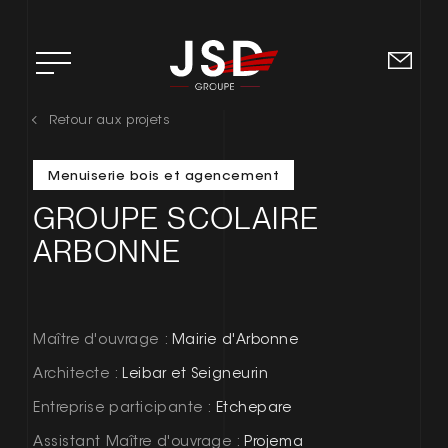
Retour aux projets
ACCUEIL
Menuiserie bois et agencement
L’ENTREPRISE
GROUPE SCOLAIRE
DOMAINES D’EXPERTISE
ARBONNE
RSE
RECRUTEMENT
Maître d'ouvrage :
Mairie d'Arbonne
Architecte :
Leibar et Seigneurin
CONTACT
Entreprise participante :
Etchepare
Assistant Maître d'ouvrage :
Projema