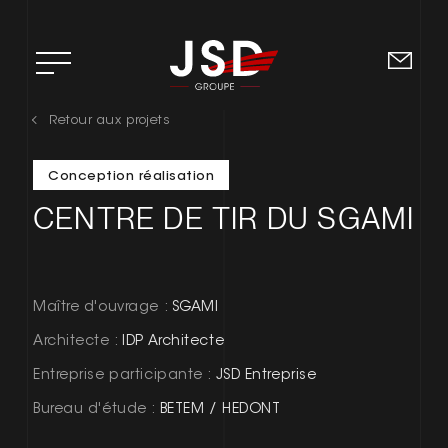
Retour aux projets
ACCUEIL
Conception réalisation
L’ENTREPRISE
CENTRE DE TIR DU SGAMI
DOMAINES D’EXPERTISE
RSE
Maître d'ouvrage :
SGAMI
RECRUTEMENT
Architecte :
IDP Architecte
Entreprise participante :
JSD Entreprise
CONTACT
Bureau d'étude :
BETEM / HEDONT