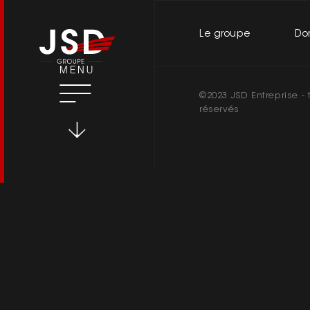
Le groupe
Do
MENU
©2023 JSD Entreprise - t
réservés
ACCUEIL
L’ENTREP