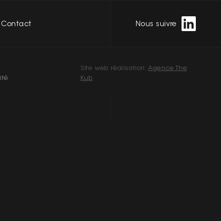
Contact
Nous suivre
e
Site web réalisation:
Agence The
ité
Kub