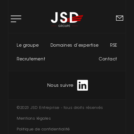
ACCUEIL
Le groupe
Domaines d’expertise
RSE
L’ENTREPRISE
Recrutement
Contact
DOMAINES D’EXPERTISE
RSE
Nous suivre
RECRUTEMENT
©2023 JSD Entreprise - tous droits réservés
CONTACT
Mentions légales
Politique de confidentialité